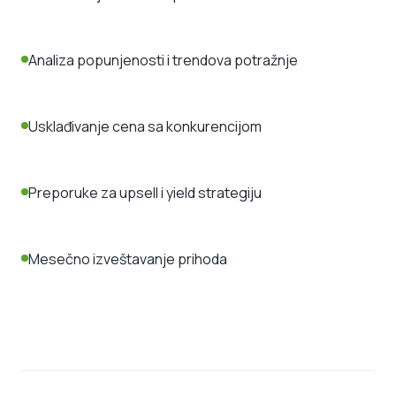
Analiza popunjenosti i trendova potražnje
Usklađivanje cena sa konkurencijom
Preporuke za upsell i yield strategiju
Mesečno izveštavanje prihoda