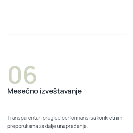
06
Mesečno izveštavanje
Transparentan pregled performansi sa konkretnim
preporukama za dalje unapređenje.