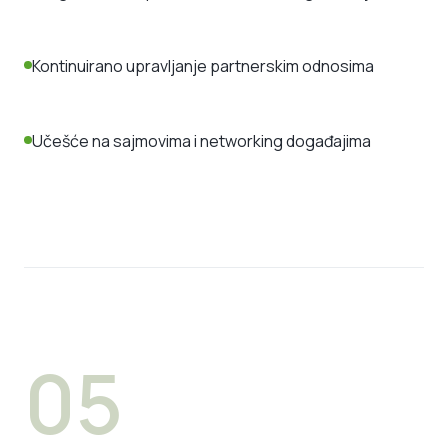
Kontinuirano upravljanje partnerskim odnosima
Učešće na sajmovima i networking događajima
05